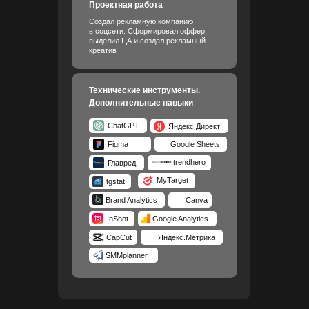
Проектная работа
Создал рекламную компанию
в соцсети. Сформировал оффер,
выделил ЦА и создал рекламный
креатив
Технические инструменты.
Дополнительные навыки
ChatGPT
Яндекс.Директ
Figma
Google Sheets
trendhero
Главред
MyTarget
tgstat
Brand Analytics
Canva
InShot
Google Analytics
CapCut
Яндекс.Метрика
SMMplanner