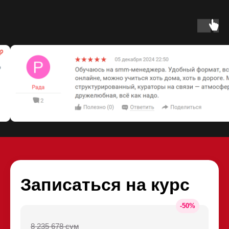
Записаться на курс
-
50
%
8 235 678 сум