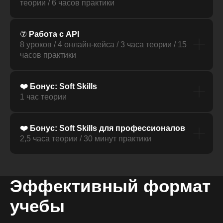
теории / 6 часов практики
⑦
Работа с API
8 уроков / 4 онлайн-кейса / 3 часа теории / 15
часов практики
❤️ Бонус: Soft Skills
1 час теории
❤️ Бонус: Soft Skills для профессионалов
2,5 часа теории / 30 минут практики
Эффективный формат
учебы