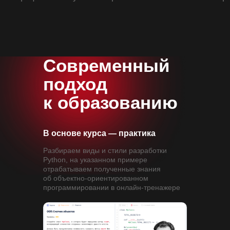
7 модулей за 1 месяц
20 практических заданий
Современный
подход
к образованию
В основе курса — практика
Разбираем виды и стили разработки
Python, на указанном примере
отрабатываем полученные знания
об объектно-ориентированном
программировании в онлайн-тренажере