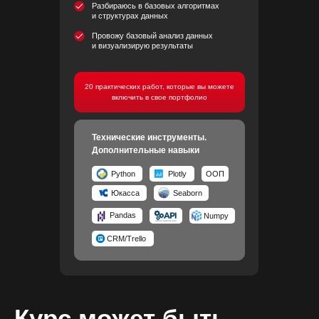
Разбираюсь в базовых алгоритмах
и структурах данных
Провожу базовый анализ данных
и визуализирую результаты
20 практических работ, которые вы можете
включить в свое портфолио
Технические инструменты.
Дополнительные навыки
Python
Plotly
ООП
Юкасса
Seaborn
Pandas
Numpy
CRM/Trello
Курс может быть